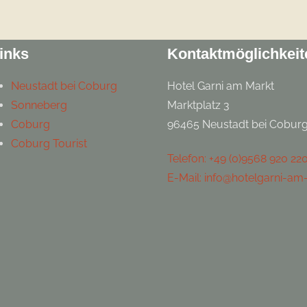
inks
Kontaktmöglichkeit
Neustadt bei Coburg
Hotel Garni am Markt
Sonneberg
Marktplatz 3
Coburg
96465 Neustadt bei Cobur
Coburg Tourist
Telefon: +49 (0)9568 920 22
E-Mail: info@hotelgarni-am