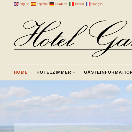
Deutsch
English
Español
Italiano
Français
Einzelzimmer
HOME
HOTELZIMMER
GÄSTEINFORMATIO
Doppelzimmer