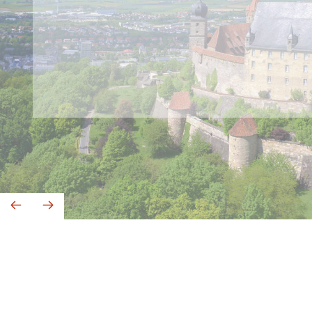
Tolle Freizeitmöglichkeiten
Sie das
in der Veste
mgebung.
Komfortzimmer
Zweibettzimmer