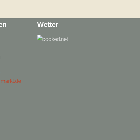
en
Wetter
g
0
-markt.de