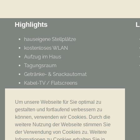
Highlights
L
hauseigene Stellplätze
kostenloses WLAN
Aufzug im Haus
Tagungsraum
Getränke- & Snackautomat
Kabel-TV / Flatscreens
Frühstücksbuffet
alle Zimmer mit wischbaren Böden
Um unsere Webseite für Sie optimal zu
ausgestattet
gestalten und fortlaufend verbessern zu
können, verwenden wir Cookies. Durch die
weitere Nutzung der Webseite stimmen Sie
der Verwendung von Cookies zu. Weitere
Informationen zu Cookies erhalten Sie in